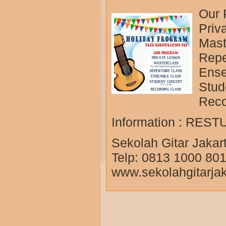
Our 
Priv
Mast
Repe
Ense
Stud
Reco
Information : REST
Sekolah Gitar Jakar
Telp: 0813 1000 80
www.sekolahgitarja